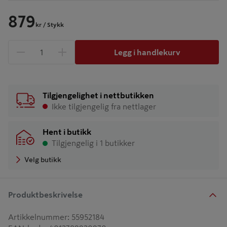
879
kr
/ Stykk
Legg i handlekurv
1 produkter
Antall
Tilgjengelighet i nettbutikken
Ikke tilgjengelig fra nettlager
Hent i butikk
Tilgjengelig i 1 butikker
Velg butikk
Produktbeskrivelse
Artikkelnummer
:
55952184