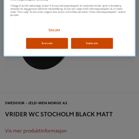
I tillegg til de helt nødvendige, bruker K Group informasjonskapsler for analytiske formål, og for å skreddersy
nettsiden for deg gjennom målrettet markedsføring. Du kan selv velge hvilke informasjonskapsler du vil tillate
under "Flere valg". Du kan endre valgene dine senere ved å klikke på lenken "Endre informasjonskapsler" nederst
på siden.
Flere valg
Avvis alle
Godta alle
SWEDOOR - JELD-WEN NORGE AS
VRIDER WC STOCHOLM BLACK MATT
Vis mer produktinformasjon