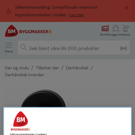
Sikkerhetsmelding: Svindelforsøk rettet mot
kryptolommebøker i omløp -
Les mer
Butikk
Logg inn
Kasse
Meny
/
/
/
Dør og vindu
Tilbehør dør
Dørhåndtak
Dørhåndtak innerdør
Detaljert beskrivelse finnes i produktbeskrivelsen
Informasjonskapsler (cookies)