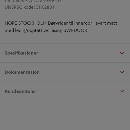
EAN-kode
:
4012789920970
UNSPSC kode
:
31162801
HOPE STOCKHOLM Dørvrider til innerdør i svart matt
med ledig/opptatt wc låsing SWEDOOR
Spesifikasjoner
Dokumentasjon
Kundeomtaler