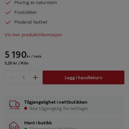
Muring av naturstein
Frostsikker
Moderat fasthet
Vis mer produktinformasjon
5 190
kr
/ Sekk
5,20 kr / Kilo
Legg i handlekurv
1 produkter
Antall
Tilgjengelighet i nettbutikken
Ikke tilgjengelig fra nettlager
Hent i butikk