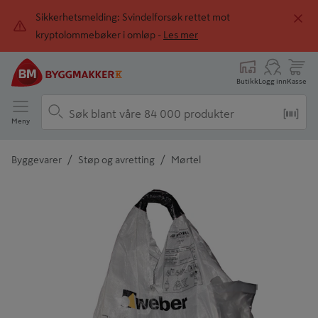
Sikkerhetsmelding: Svindelforsøk rettet mot
kryptolommebøker i omløp -
Les mer
Butikk
Logg inn
Kasse
Meny
/
/
Byggevarer
Støp og avretting
Mørtel
Detaljert beskrivelse finnes i produktbeskrivelsen