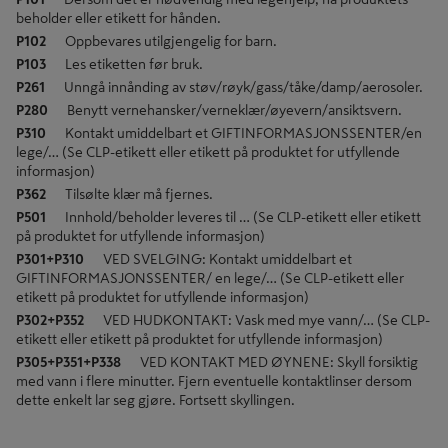
beholder eller etikett for hånden.
P102
Oppbevares utilgjengelig for barn.
P103
Les etiketten før bruk.
P261
Unngå innånding av støv/røyk/gass/tåke/damp/aerosoler.
P280
Benytt vernehansker/verneklær/øyevern/ansiktsvern.
P310
Kontakt umiddelbart et GIFTINFORMASJONSSENTER/en
lege/… (Se CLP-etikett eller etikett på produktet for utfyllende
informasjon)
P362
Tilsølte klær må fjernes.
P501
Innhold/beholder leveres til … (Se CLP-etikett eller etikett
på produktet for utfyllende informasjon)
P301+P310
VED SVELGING: Kontakt umiddelbart et
GIFTINFORMASJONSSENTER/ en lege/… (Se CLP-etikett eller
etikett på produktet for utfyllende informasjon)
P302+P352
VED HUDKONTAKT: Vask med mye vann/… (Se CLP-
etikett eller etikett på produktet for utfyllende informasjon)
P305+P351+P338
VED KONTAKT MED ØYNENE: Skyll forsiktig
med vann i flere minutter. Fjern eventuelle kontaktlinser dersom
dette enkelt lar seg gjøre. Fortsett skyllingen.