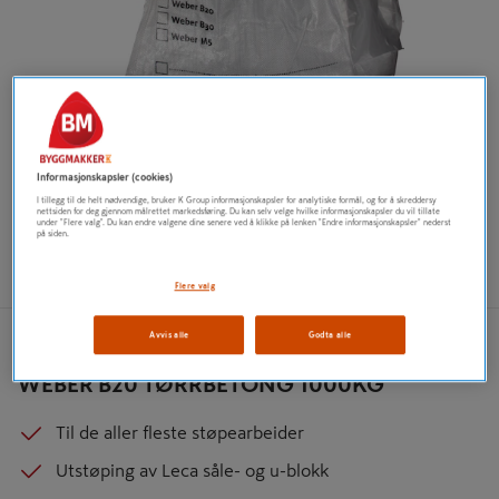
Informasjonskapsler (cookies)
I tillegg til de helt nødvendige, bruker K Group informasjonskapsler for analytiske formål, og for å skreddersy
nettsiden for deg gjennom målrettet markedsføring. Du kan selv velge hvilke informasjonskapsler du vil tillate
under "Flere valg". Du kan endre valgene dine senere ved å klikke på lenken "Endre informasjonskapsler" nederst
på siden.
Flere valg
Avvis alle
Godta alle
WEBER
WEBER B20 TØRRBETONG 1000KG
Til de aller fleste støpearbeider
Utstøping av Leca såle- og u-blokk