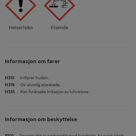
Helserisiko
Etsende
Informasjon om farer
H315
Irriterer huden.
H318
Gir alvorlig øyeskade.
H335
Kan forårsake irritasjon av luftveiene.
Informasjon om beskyttelse
P101
Dersom det er nødvendig med legehjelp, ha produktets