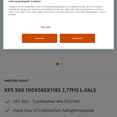
Informasjonskapsler (cookies)
I tillegg til de helt nødvendige, bruker K Group informasjonskapsler for analytiske formål, og for å skreddersy
nettsiden for deg gjennom målrettet markedsføring. Du kan selv velge hvilke informasjonskapsler du vil tillate
under "Flere valg". Du kan endre valgene dine senere ved å klikke på lenken "Endre informasjonskapsler" nederst
på siden.
Flere valg
Avvis alle
Godta alle
VARTDAL PLAST
XPS 300 100X585X1185 2,77M2 L-FALS
XPS 300 - Trykkfasthet kPa 300/140
Høye krav til trykkfasthet, fuktighetsopptak