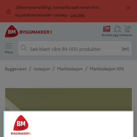
Sikkerhetsmelding: Svindelforsøk rettet mot
kryptolommebøker i omløp -
Les mer
Butikk
Logg inn
Kasse
Meny
/
/
/
Byggevarer
Isolasjon
Markisolasjon
Markisolasjon XPS
Detaljert beskrivelse finnes i produktbeskrivelsen
Tidligere
Neste