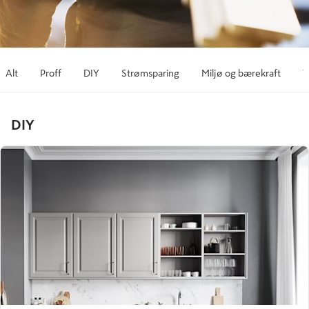
Alt
Proff
DIY
Strømsparing
Miljø og bærekraft
T
DIY