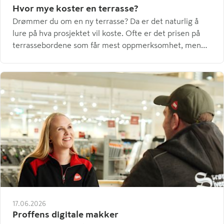
Hvor mye koster en terrasse?
Drømmer du om en ny terrasse? Da er det naturlig å
lure på hva prosjektet vil koste. Ofte er det prisen på
terrassebordene som får mest oppmerksomhet, men
de utgjør bare en del av totalbudsjettet. Faktisk er
forskjellen mellom de ulike terrassealternativene ofte
mindre enn forventet.
17.06.2026
Proffens digitale makker