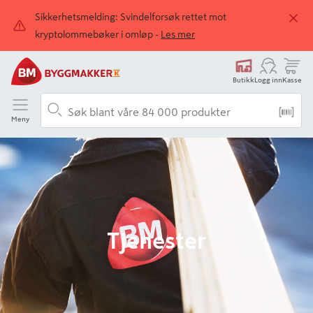
Sikkerhetsmelding: Svindelforsøk rettet mot
kryptolommebøker i omløp -
Les mer
Butikk
Logg inn
Kasse
Meny
Tjenester