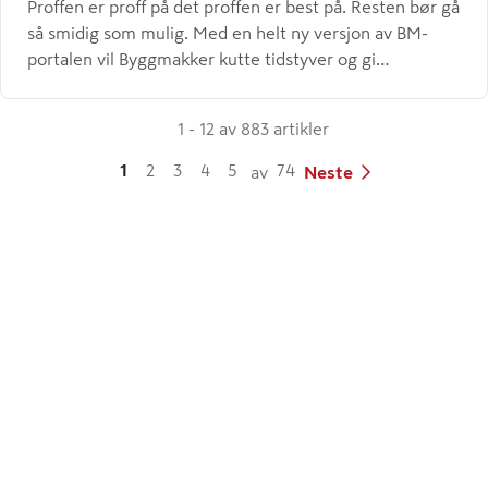
Proffen er proff på det proffen er best på. Resten bør gå
så smidig som mulig. Med en helt ny versjon av BM-
portalen vil Byggmakker kutte tidstyver og gi
håndverkere bedre kontroll over bestillinger, priser og
prosjekter, enten du sitter på kontoret eller står ute på
1 - 12 av 883 artikler
byggeplassen.
1
2
3
4
5
74
av
Neste