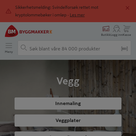
Sikkerhetsmelding: Svindelforsøk rettet mot
kryptolommebøker i omløp -
Les mer
Butikk
Logg inn
Kasse
Meny
Vegg
Innemaling
Veggplater