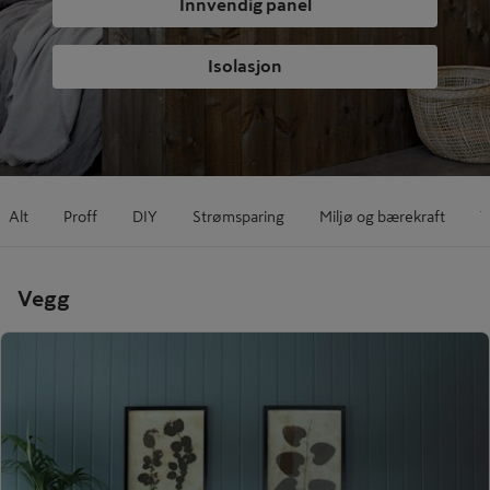
Innvendig panel
Isolasjon
Alt
Proff
DIY
Strømsparing
Miljø og bærekraft
T
Vegg