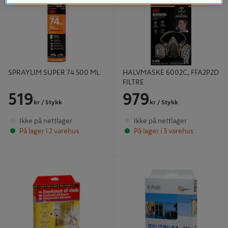
SPRAYLIM SUPER 74 500 ML
HALVMASKE 6002C, FFA2P2D
FILTRE
519
979
kr
/ Stykk
kr
/ Stykk
Ikke på nettlager
Ikke på nettlager
På lager i 2 varehus
På lager i 3 varehus
INSEKTNETT FOR VINDU 21810
K-LIST 21710 6M HVIT