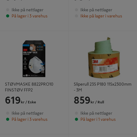
Ikke på nettlager
Ikke på nettlager
På lager i 3 varehus
Ikke på lager i varehus
STØVMASKE 8822PRO10 FINSTØV
Sliperull 235 P180 115x2300mm - 3M
FFP2
STØVMASKE 8822PRO10
Sliperull 235 P180 115x2300mm
FINSTØV FFP2
- 3M
619
859
kr
/ Eske
kr
/ Rull
Ikke på nettlager
Ikke på nettlager
På lager i 3 varehus
På lager i 1 varehus