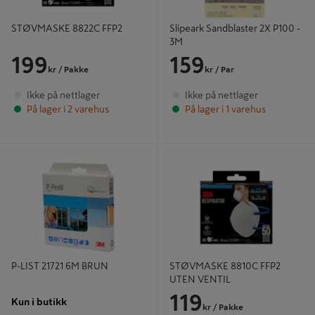
STØVMASKE 8822C FFP2
Slipeark Sandblaster 2X P100 -
3M
199
159
kr
/ Pakke
kr
/ Par
Ikke på nettlager
Ikke på nettlager
På lager i 2 varehus
På lager i 1 varehus
P-LIST 21721 6M BRUN
STØVMASKE 8810C FFP2 UTEN
VENTIL
P-LIST 21721 6M BRUN
STØVMASKE 8810C FFP2
UTEN VENTIL
119
Kun i butikk
kr
/ Pakke