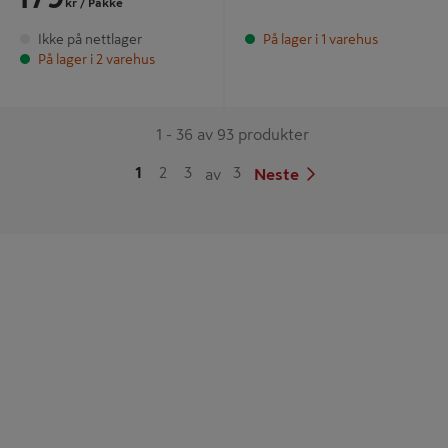
kr
/ Pakke
Ikke på nettlager
På lager i 1 varehus
På lager i 2 varehus
1 - 36 av 93 produkter
1
2
3
3
av
Neste