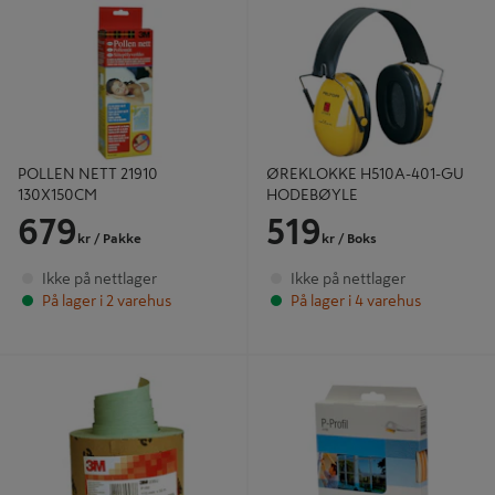
HODEBØYLE
POLLEN NETT 21910
ØREKLOKKE H510A-401-GU
130X150CM
HODEBØYLE
679
519
kr
/ Pakke
kr
/ Boks
Ikke på nettlager
Ikke på nettlager
På lager i 2 varehus
På lager i 4 varehus
Sliperull 235 P120 115x2300mm - 3M
P-LIST 21720 6M HVIT