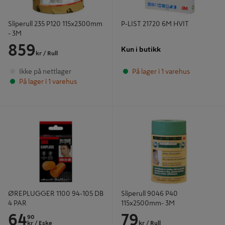
Sliperull 235 P120 115x2300mm
P-LIST 21720 6M HVIT
- 3M
859
Kun i butikk
kr
/ Rull
Ikke på nettlager
På lager i 1 varehus
På lager i 1 varehus
ØREPLUGGER 1100 94-105 DB 4
Sliperull 9046 P40 115x2500mm- 3M
PAR
ØREPLUGGER 1100 94-105 DB
Sliperull 9046 P40
4 PAR
115x2500mm- 3M
64
79
90
kr
/ Eske
kr
/ Rull