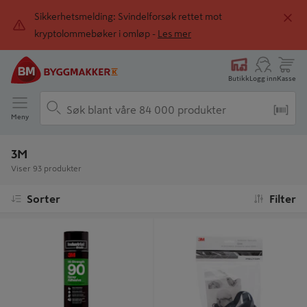
Sikkerhetsmelding: Svindelforsøk rettet mot
kryptolommebøker i omløp -
Les mer
Butikk
Logg inn
Kasse
Meny
3M
Viser 93 produkter
Sorter
Filter
SPRAYLIM SPRAY 90 500 ML
VERNEHJELM HAKESTROPP TIL
G3000