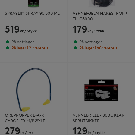
SPRAYLIM SPRAY 90 500 ML
VERNEHJELM HAKESTROPP
TIL G3000
519
179
kr
/ Stykk
kr
/ Stykk
På nettlager
På nettlager
På lager i 21 varehus
På lager i 46 varehus
ØREPROPPER E-A-R CABOFLEX
VERNEBRILLE 4800C KLAR
M/BØYLE
SPRUTSIKKER
ØREPROPPER E-A-R
VERNEBRILLE 4800C KLAR
CABOFLEX M/BØYLE
SPRUTSIKKER
279
129
kr
/ Par
kr
/ Stykk