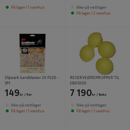
På lager i 1 varehus
Ikke på nettlager
På lager i 2 varehus
Slipeark Sandblaster 2X P220 - 3M
RESERVEØREPROPPER TIL
EB01000
Slipeark Sandblaster 2X P220 -
RESERVEØREPROPPER TIL
3M
EB01000
149
7 190
kr
/ Par
kr
/ Boks
Ikke på nettlager
Ikke på nettlager
På lager i 1 varehus
På lager i 1 varehus
POLLEN NETT 21910 130X150CM
ØREKLOKKE H510A-401-GU