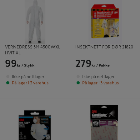
XL
VERNEDRESS 3M 4500WXL
INSEKTNETT FOR DØR 21820
HVIT XL
99
279
kr
/ Stykk
kr
/ Pakke
Ikke på nettlager
Ikke på nettlager
På lager i 3 varehus
På lager i 3 varehus
STØVMASKE 8822C FFP2
Slipeark Sandblaster 2X P100 - 3M