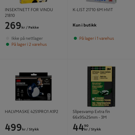
INSEKTNETT FOR VINDU
K-LIST 21710 6M HVIT
21810
269
Kun i butikk
kr
/ Pakke
Ikke på nettlager
På lager i 1 varehus
På lager i 2 varehus
HALVMASKE 4251PRO1 A1P2
Slipesvamp Extra fin 66x95x25mm -
3M
HALVMASKE 4251PRO1 A1P2
Slipesvamp Extra fin
66x95x25mm - 3M
499
44
90
kr
/ Stykk
kr
/ Stykk