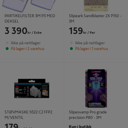
PARTIKELFILTER 3M P3 MED
Slipeark Sandblaster 2X P150 -
DEKSEL
3M
3 390
159
kr
/ Eske
kr
/ Par
Ikke på nettlager
Ikke på nettlager
På lager i 2 varehus
På lager i 1 varehus
STØVMASKE 9322 C2 FFP2
Slipesvamp Pro grade precision P80
M/VENTIL
- 3M
STØVMASKE 9322 C2 FFP2
Slipesvamp Pro grade
M/VENTIL
precision P80 - 3M
179
Kun i butikk