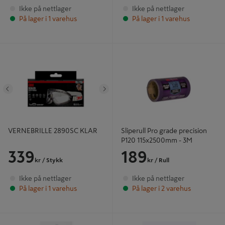
Ikke på nettlager
Ikke på nettlager
På lager i 1 varehus
På lager i 1 varehus
VERNEBRILLE 2890SC KLAR
Sliperull Pro grade precision P120
115x2500mm - 3M
Tidligere
Neste
VERNEBRILLE 2890SC KLAR
Sliperull Pro grade precision
P120 115x2500mm - 3M
339
189
kr
/ Stykk
kr
/ Rull
Ikke på nettlager
Ikke på nettlager
På lager i 1 varehus
På lager i 2 varehus
VERNEDRESS 3M 4500WXL HVIT
INSEKTNETT FOR DØR 21820