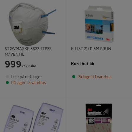
STØVMASKE 8822-FFP2S
K-LIST 21711 6M BRUN
M/VENTIL
STØVMASKE 8822-FFP2S
K-LIST 21711 6M BRUN
M/VENTIL
999
Kun i butikk
kr
/ Eske
Ikke på nettlager
På lager i 1 varehus
På lager i 2 varehus
PARTIKELFILTER 3M P3 MED
Slipeark Sandblaster 2X P150 - 3M
DEKSEL