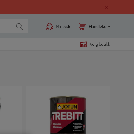
Min Side
Handlekurv
Velg butikk
Trebitt Oljebeis 0,68L - Jotun