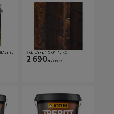
BASE 9L
TRETJÆRE MØRK - 10 KG
2 690
kr
/ Spann
 9L
TREBITT WOODCARE GUL BASE 2.7L