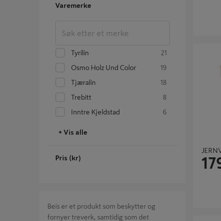
Varemerke
JERNVIT
Tyrilin
21
Osmo Holz Und Color
19
Tjæralin
18
Trebitt
8
Inntre Kjeldstad
6
+ Vis alle
JERNV
Pris (kr)
17
Beis er et produkt som beskytter og
fornyer treverk, samtidig som det
CELLO O