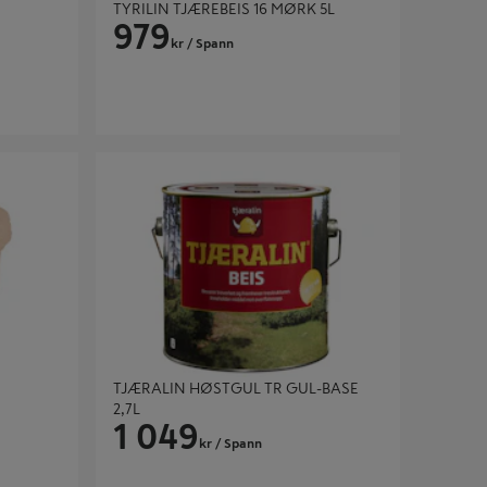
TYRILIN TJÆREBEIS 16 MØRK 5L
979
kr
/ Spann
TJÆRALIN HØSTGUL TR GUL-BASE 2,7L
TJÆRALIN HØSTGUL TR GUL-BASE
2,7L
1 049
kr
/ Spann