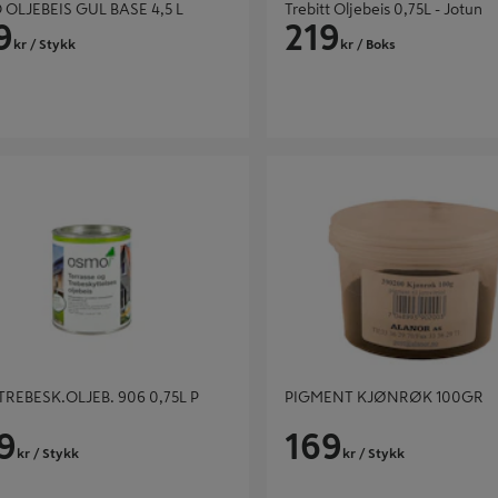
 OLJEBEIS GUL BASE 4,5 L
Trebitt Oljebeis 0,75L - Jotun
9
219
kr
/ Stykk
kr
/ Boks
EBESK.OLJEB. 906 0,75L P GRÅ
PIGMENT KJØNRØK 100GR
TREBESK.OLJEB. 906 0,75L P
PIGMENT KJØNRØK 100GR
9
169
kr
/ Stykk
kr
/ Stykk