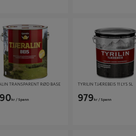
IN TRANSPARENT RØD BASE 9L
TYRILIN TJÆREBEIS 11 LYS 5L
ALIN TRANSPARENT RØD BASE
TYRILIN TJÆREBEIS 11 LYS 5L
190
979
kr
/ Spann
kr
/ Spann
N KLAR MATT BEIS 0,9 LTR
TJÆRALIN NATURELL TR C-BASE