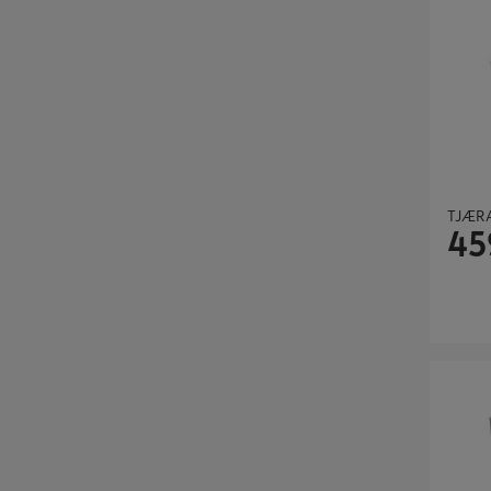
TJÆRA
45
TYRILIN 