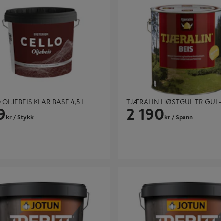
 OLJEBEIS KLAR BASE 4,5 L
TJÆRALIN HØSTGUL TR GUL-
9
2 190
kr
/ Stykk
kr
/ Spann
 WOODCARE KLAR BASE 9L
TREBITT WOODCARE GUL BASE