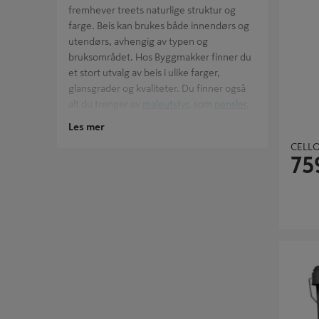
fremhever treets naturlige struktur og
farge. Beis kan brukes både innendørs og
utendørs, avhengig av typen og
bruksområdet. Hos Byggmakker finner du
et stort utvalg av beis i ulike farger,
glansgrader og kvaliteter. Du finner også
alt du trenger av
maleutstyr
, som
pensler
,
ruller
og
maskeringsteip
. Byggmakker
Les mer
tilbyr merker som blant annet
Tjæralin
,
CELLO
Tyrilin
og
Osmo
. De leverer beis som tåler
75
det norske klimaet og gir et vakkert
resultat. Vi har også
terrassebeis
, som er
spesielt egnet for utendørs bruk på
terrasser, og
dekkbeis
, som gir en mer
dekkende effekt. Beis er en enkel og
rimelig måte å forvandle treverk på. Beis
TREBITT
gir treverket en ekstra beskyttelse mot
vær og vind, slik at det holder seg pent
lenger. Byggmakker har et stort utvalg av
eksteriørmaling og beis
, og hjelper deg