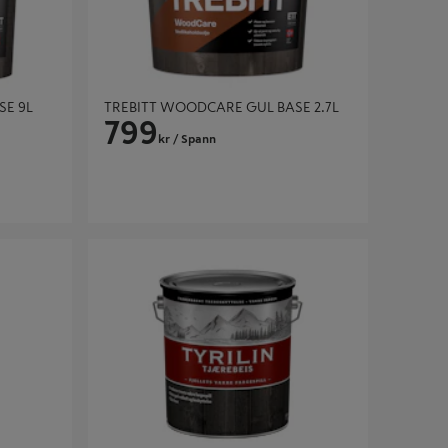
SE 9L
TREBITT WOODCARE GUL BASE 2.7L
799
kr
/ Spann
TYRILIN TJÆREBEIS 16 MØRK 5L