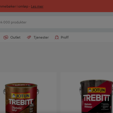
ommebøker i omløp -
Les mer
Outlet
Tjenester
Proff
ljebeis 10L - Jotun
Trebitt Oljebeis 4,5l - Jotun