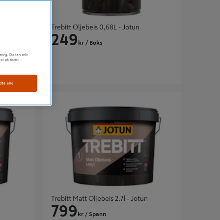
Trebitt Oljebeis 0,68L - Jotun
249
kr
/ Boks
øring. Du kan selv
rst på siden.
dta alle
Trebitt Matt Oljebeis 2,7l - Jotun
Trebitt Matt Oljebeis 2,7l - Jotun
799
kr
/ Spann