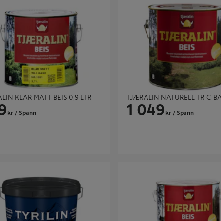
LIN KLAR MATT BEIS 0,9 LTR
TJÆRALIN NATURELL TR C-BA
9
1 049
kr
/ Spann
kr
/ Spann
MATT BEIS C BASE 4,5L
TJÆRALIN KLAR MATT BEIS 9 LT