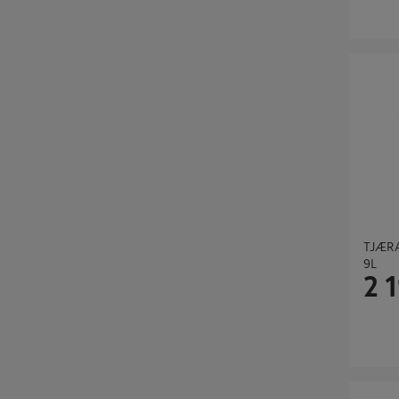
TJÆRAL
TJÆR
9L
2 
TJÆRALI