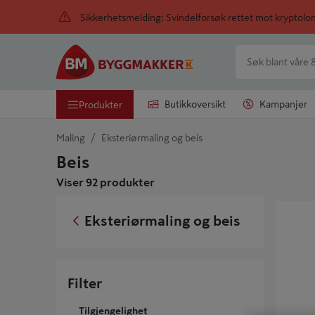
Sikkerhetsmelding: Svindelforsøk rettet mot kryptol
Butikkoversikt
Kampanjer
Produkter
Maling
Eksteriørmaling og beis
Beis
Viser 92 produkter
Trebitt O
Eksteriørmaling og beis
Filter
Tilgjengelighet