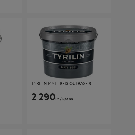
TYRILIN MATT BEIS GULBASE 9L
TYRILIN MATT BEIS GULBASE 9L
2 290
kr
/ Spann
 2,7L
WOODEX AQUA CLASSIC 3L NORD