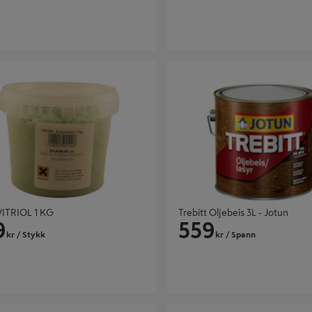
RIOL 1 KG
Trebitt Oljebeis 3L - Jotun
ITRIOL 1 KG
Trebitt Oljebeis 3L - Jotun
9
559
kr
/ Stykk
kr
/ Spann
LJEBEIS KLAR BASE 4,5 L
TJÆRALIN HØSTGUL TR GUL-BA