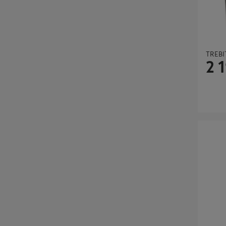
gjerne med tips og råd.
TREBI
2 
CELLO O