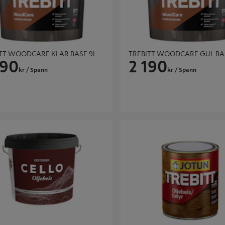
TT WOODCARE KLAR BASE 9L
TREBITT WOODCARE GUL BA
190
2 190
kr
/ Spann
kr
/ Spann
LJEBEIS GUL BASE 4,5 L
Trebitt Oljebeis 0,75L - Jotun