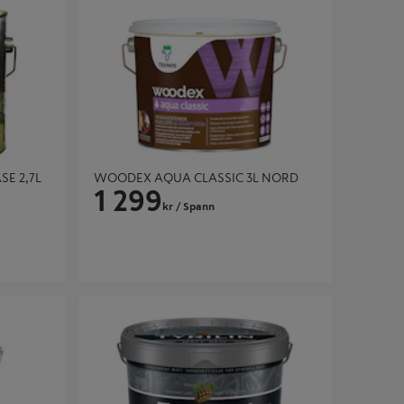
SE 2,7L
WOODEX AQUA CLASSIC 3L NORD
1 299
kr
/ Spann
R
TYRILIN MATT BEIS SVAK GULBASE 9L