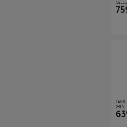
CELLO
75
TERR.TR
TERR.
GRÅ
63