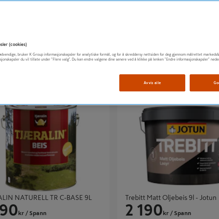
t Oljebeis 10L - Jotun
Trebitt Oljebeis 4,5l - Jotun
349
949
kr
/ Spann
kr
/ Spann
sler (cookies)
t nødvendige, bruker K Group informasjonskapsler for analytiske formål, og for å skreddersy nettsiden for deg gjennom målrettet markedsf
sjonskapsler du vil tillate under "Flere valg". Du kan endre valgene dine senere ved å klikke på lenken "Endre informasjonskapsler" nede
Avvis alle
Go
N NATURELL TR C-BASE 9L
Trebitt Matt Oljebeis 9l - Jotun
LIN NATURELL TR C-BASE 9L
Trebitt Matt Oljebeis 9l - Jotun
190
2 190
kr
/ Spann
kr
/ Spann