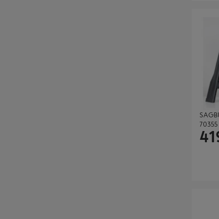
SAGBUKK
SAGBU
70355
41
STIGE 