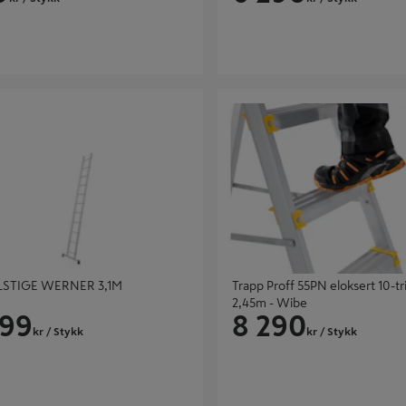
IGE WERNER 3,1M
Trapp Proff 55PN eloksert 10-trin
Wibe
STIGE WERNER 3,1M
Trapp Proff 55PN eloksert 10-tr
2,45m - Wibe
599
8 290
kr
/ Stykk
kr
/ Stykk