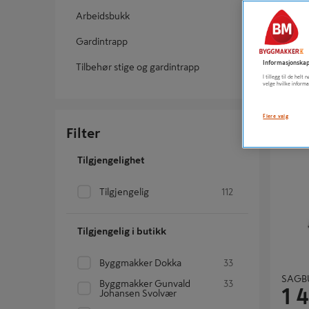
Arbeidsbukk
GARD
Gardintrapp
1 
Informasjonskap
Tilbehør stige og gardintrapp
I tillegg til de hel
velge hvilke informa
Flere valg
Filter
SAGBUKK
Tilgjengelighet
Tilgjengelig
112
Tilgjengelig i butikk
Byggmakker Dokka
33
SAGBU
Byggmakker Gunvald
33
1 
Johansen Svolvær