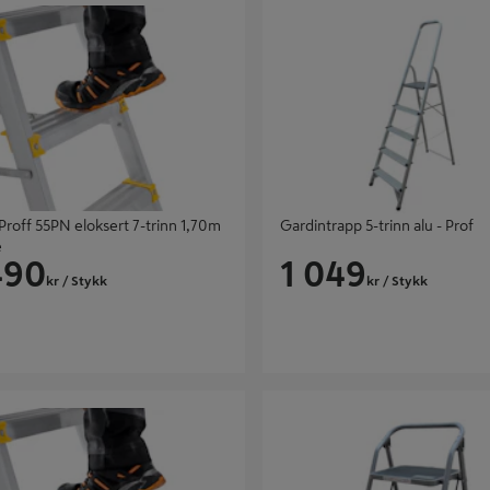
Proff 55PN eloksert 7-trinn 1,70m
Gardintrapp 5-trinn alu - Prof
e
490
1 049
kr
/ Stykk
kr
/ Stykk
ff 55PN eloksert 5-trinn 1,20m -
Gardintrapp 2-trinn stål - Prof