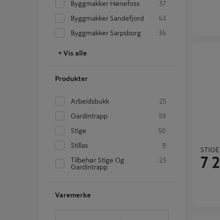
Byggmakker Hønefoss
37
Byggmakker Sandefjord
43
Byggmakker Sarpsborg
34
STIGE S
+ Vis alle
Produkter
Arbeidsbukk
25
Gardintrapp
59
Stige
50
Stillas
9
STIGE
7 
Tilbehør Stige Og
23
Gardintrapp
Varemerke
Trapp Pro