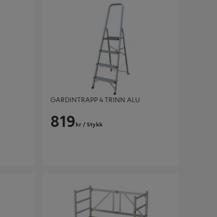
GARDINTRAPP 4 TRINN ALU
819
kr
/ Stykk
HÅNDVERKSSTILLAS HS 680 A-PK