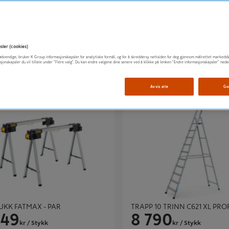
INTRAPP 7-TRINN ALU
STIGE 2-DELT LBA 7 M STIGE
349
4 690
kr
/ Stykk
kr
/ Stykk
sler (cookies)
t nødvendige, bruker K Group informasjonskapsler for analytiske formål, og for å skreddersy nettsiden for deg gjennom målrettet markedsf
sjonskapsler du vil tillate under "Flere valg". Du kan endre valgene dine senere ved å klikke på lenken "Endre informasjonskapsler" nede
Avvis alle
Go
 FATMAX - PAR
TRAPP 10 TRINN C621 XL PROFF
KK FATMAX - PAR
TRAPP 10 TRINN C621 XL PRO
449
8 790
kr
/ Stykk
kr
/ Stykk