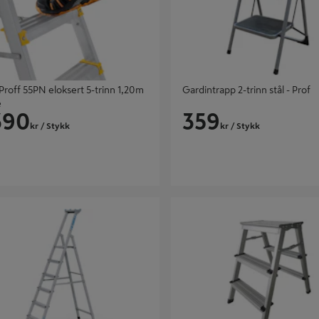
Proff 55PN eloksert 5-trinn 1,20m
Gardintrapp 2-trinn stål - Prof
e
390
359
kr
/ Stykk
kr
/ Stykk
 TRINN C621 XL PROFF
BUKK 3X2 TRINN PROF