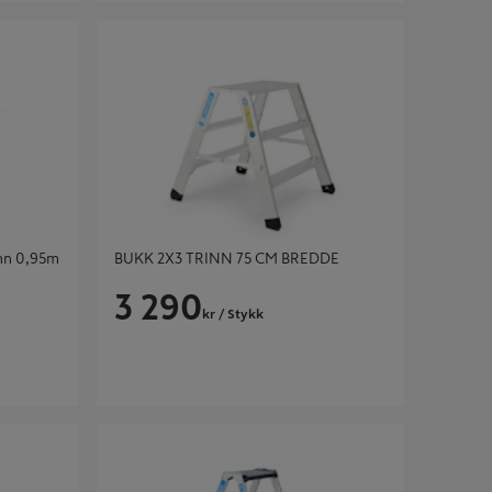
 0,95m -
BUKK 2X3 TRINN 75 CM BREDDE
inn 0,95m
BUKK 2X3 TRINN 75 CM BREDDE
3 290
kr
/ Stykk
411
BUKK 2X4 TR COMFORTSTEP B G411