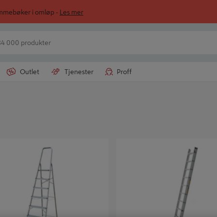
ommebøker i omløp -
Les mer
Outlet
Tjenester
Proff
TRAPP 7-TRINN ALU
STIGE 2-DELT LBA 7 M STIGEFOT