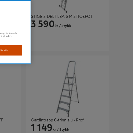
FOT
STIGE 2-DELT LBA 6 M STIGEFOT
3 590
kr
/ Stykk
øring. Du kan selv
rst på siden.
dta alle
Gardintrapp 6-trinn alu - Prof
FF
Gardintrapp 6-trinn alu - Prof
1 149
kr
/ Stykk