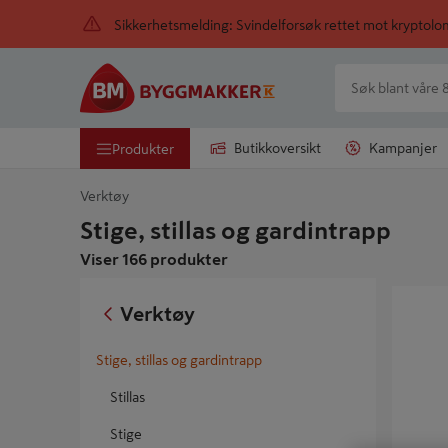
Sikkerhetsmelding: Svindelforsøk rettet mot kryptol
Butikkoversikt
Kampanjer
Produkter
Verktøy
Stige, stillas og gardintrapp
Viser 166 produkter
GARDIN
Verktøy
Stige, stillas og gardintrapp
Stillas
Stige