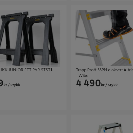
 JUNIOR ETT PAR STST1-70355
Trapp Proff 55PN eloksert 4-trinn
Wibe
KK JUNIOR ETT PAR STST1-
Trapp Proff 55PN eloksert 4-tr
- Wibe
9
4 490
kr
/ Stykk
kr
/ Stykk
SUPERKOMBI WERNER 5,0M
BUKK 2X3 TR COMFORTSTEP B G