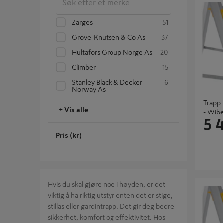
Wibe
Zarges
51
Grove-Knutsen & Co As
37
Hultafors Group Norge As
20
Climber
15
Stanley Black & Decker
6
Norway As
Trapp 
+ Vis alle
- Wib
5 
Pris (kr)
Trapp Pro
Hvis du skal gjøre noe i høyden, er det
Wibe
viktig å ha riktig utstyr enten det er stige,
stillas eller gardintrapp. Det gir deg bedre
sikkerhet, komfort og effektivitet. Hos