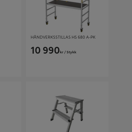
HÅNDVERKSSTILLAS HS 680 A-PK
10 990
kr
/ Stykk
BUKK 2X2 TRINN PROF H:40,4 CM