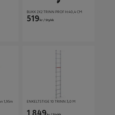
BUKK 2X2 TRINN PROF H:40,4 CM
519
kr
/ Stykk
1,95m -
ENKELTSTIGE 10 TRINN 3,0 M
inn 1,95m
ENKELTSTIGE 10 TRINN 3,0 M
1 849
kr
/ Stykk