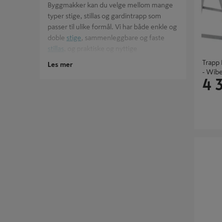
Byggmakker kan du velge mellom mange
typer stige, stillas og gardintrapp som
passer til ulike formål. Vi har både enkle og
doble
stige
, sammenleggbare og faste
stillas
, og praktiske og nyttige
gardintrapper
. Vi har også
arbeidsbukk
for
Trapp 
Les mer
mindre oppgaver som krever litt ekstra
- Wib
4 
høyde. Utforsk vårt brede utvalg av stige,
stillas og gardintrapp på vår nettside eller i
en av våre forretninger.
TRAPP 6