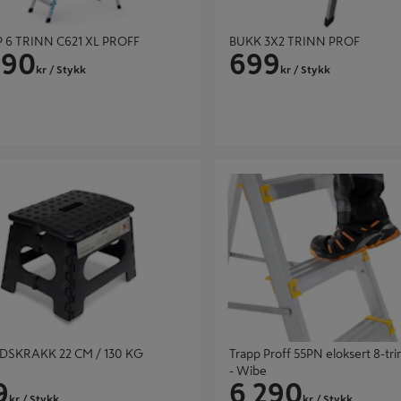
 6 TRINN C621 XL PROFF
BUKK 3X2 TRINN PROF
290
699
kr
/ Stykk
kr
/ Stykk
KRAKK 22 CM / 130 KG
Trapp Proff 55PN eloksert 8-trinn 
Wibe
DSKRAKK 22 CM / 130 KG
Trapp Proff 55PN eloksert 8-tr
- Wibe
9
6 290
kr
/ Stykk
kr
/ Stykk