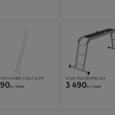
KYV HOBBY 2-DELT 8,5 M
STIGE MULTIKOMBI 4X3
 SKYV HOBBY 2-DELT 8,5 M
STIGE MULTIKOMBI 4X3
290
3 490
kr
/ Stykk
kr
/ Stykk
ff 55PN eloksert 7-trinn 1,70m -
Gardintrapp 5-trinn alu - Prof