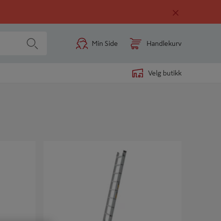
Min Side
Handlekurv
Velg butikk
STIGE 2-DELT LBA 6 M STIGEFOT