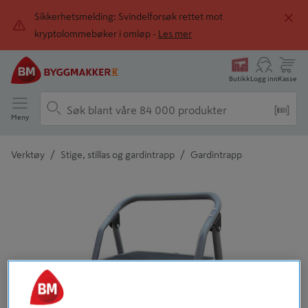
Sikkerhetsmelding: Svindelforsøk rettet mot
kryptolommebøker i omløp -
Les mer
Butikk
Logg inn
Kasse
Meny
/
/
Verktøy
Stige, stillas og gardintrapp
Gardintrapp
Detaljert beskrivelse finnes i produktbeskrivelsen