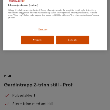
Informasjonskapsler (cookies)
I tillegg til de helt nødvendige, bruker K Group informasjonskapsler for analytiske formål, og for å skreddersy
nettsiden for deg gjennom målrettet markedsføring. Du kan selv velge hvilke informasjonskapsler du vil tillate
under "Flere valg". Du kan endre valgene dine senere ved å klikke på lenken "Endre informasjonskapsler" nederst
på siden.
Flere valg
Avvis alle
Godta alle
PROF
Gardintrapp 2-trinn stål - Prof
Pulverlakkert
Store trinn med antiskli