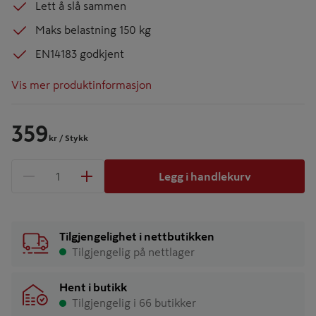
Lett å slå sammen
Maks belastning 150 kg
EN14183 godkjent
Vis mer produktinformasjon
359
kr
/ Stykk
Legg i handlekurv
1 produkter
Antall
Tilgjengelighet i nettbutikken
Tilgjengelig på nettlager
Hent i butikk
Tilgjengelig i 66 butikker