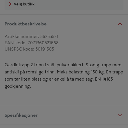
Velg butikk
Produktbeskrivelse
Artikkelnummer
:
56253521
EAN-kode
:
7071360521668
UNSPSC kode
:
30191505
Gardintrapp 2 trinn i stål, pulverlakkert. Stødig trapp med
antiskli på romslige trinn. Maks belastning 150 kg. En trapp
som tar liten plass og er enkel å ta med seg. EN 14183
godkjenning.
Spesifikasjoner