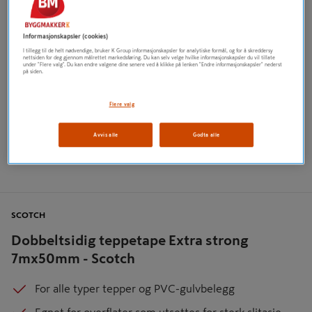
Informasjonskapsler (cookies)
I tillegg til de helt nødvendige, bruker K Group informasjonskapsler for analytiske formål, og for å skreddersy
nettsiden for deg gjennom målrettet markedsføring. Du kan selv velge hvilke informasjonskapsler du vil tillate
under "Flere valg". Du kan endre valgene dine senere ved å klikke på lenken "Endre informasjonskapsler" nederst
på siden.
Flere valg
Avvis alle
Godta alle
SCOTCH
Dobbeltsidig teppetape Extra strong
7mx50mm - Scotch
For alle typer tepper og PVC-gulvbelegg