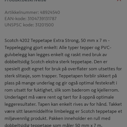
Artikkelnummer
:
48924540
EAN-kode
:
3104739131787
UNSPSC kode
:
31201500
Scotch 4202 Teppetape Extra Strong, 50 mm x 7 m -
Teppelegging gjort enkelt: Alle typer tepper og PVC-
gulvbelegg kan legges enkelt og raskt med bruk av
dobbeltsidig Scotch ekstra sterk teppetape. Den er
spesielt godt egnet for bruk på overflater som utsettes for
sterk slitasje, som trapper. Teppetapen forblir sikkert på
plass på mange underlag og gir også optimal festekraft i
rom utsatt for fuktighet, slik som baderom og kjellerrom.
Underlaget må være rent og tørt for å oppnå optimale
leggeresultater. Tapen kan enkelt rives av for hånd. Takket
være sitt løsemiddelfrie limbelegg er Scotch teppetape et
miljøvennlig produkt. Pakken inneholder en rull med
dobbeltsidig teppetape som måler 50 mm x 7 m.