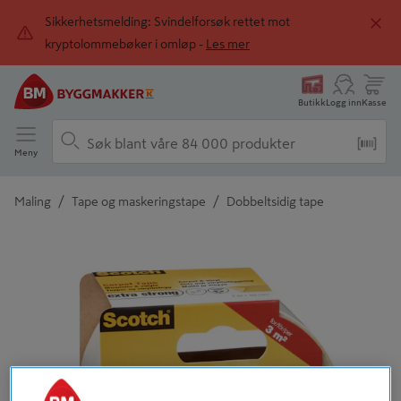
Sikkerhetsmelding: Svindelforsøk rettet mot
kryptolommebøker i omløp -
Les mer
Butikk
Logg inn
Kasse
Meny
/
/
Maling
Tape og maskeringstape
Dobbeltsidig tape
Detaljert beskrivelse finnes i produktbeskrivelsen