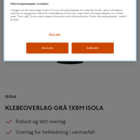
Informasjonskapsler (cookies)
I tillegg til de helt nødvendige, bruker K Group informasjonskapsler for analytiske formål, og for å skreddersy
nettsiden for deg gjennom målrettet markedsføring. Du kan selv velge hvilke informasjonskapsler du vil tillate
under "Flere valg". Du kan endre valgene dine senere ved å klikke på lenken "Endre informasjonskapsler" nederst
på siden.
Flere valg
Avvis alle
Godta alle
ISOLA
KLEBEOVERLAG GRÅ 1X8M ISOLA
Robust og tett overlag
Overlag for helklebning i varmasfalt