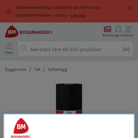
Sikkerhetsmelding: Svindelforsøk rettet mot
kryptolommebøker i omløp -
Les mer
Butikk
Logg inn
Kasse
Meny
/
/
Byggevarer
Tak
Takbelegg
Detaljert beskrivelse finnes i produktbeskrivelsen