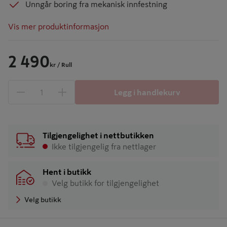
Unngår boring fra mekanisk innfestning
Vis mer produktinformasjon
2 490
kr
/ Rull
Legg i handlekurv
1 produkter
Antall
Tilgjengelighet i nettbutikken
Ikke tilgjengelig fra nettlager
Hent i butikk
Velg butikk for tilgjengelighet
Velg butikk