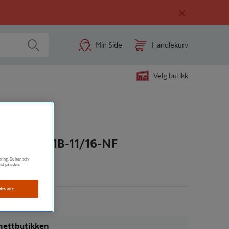
Min Side
Handlekurv
Velg butikk
ØKKEL 1B-11/16-NF
øring. Du kan selv
rst på siden.
n
dta alle
i nettbutikken