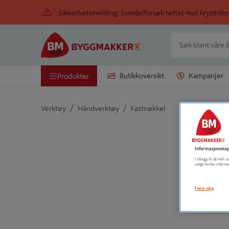
Sikkerhetsmelding: Svindelforsøk rettet mot kryptol
Butikkoversikt
Kampanjer
Produkter
/
/
Verktøy
Håndverktøy
Fastnøkkel
Detaljert beskrivelse finnes i produktbeskrivelsen
Informasjonskap
I tillegg til de hel
velge hvilke informa
Flere valg