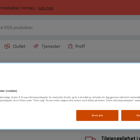
ommebøker i omløp -
Les mer
Outlet
Tjenester
Proff
LUNA NORGE AS
KOMBINASJONSN
sler (cookies)
t nødvendige, bruker K Group informasjonskapsler for analytiske formål, og for å skreddersy nettsiden for deg gjennom målrettet markedsf
sjonskapsler du vil tillate under "Flere valg". Du kan endre valgene dine senere ved å klikke på lenken "Endre informasjonskapsler" nede
Vis mer produktinformasjo
Avvis alle
Go
Tilgjengelighet 