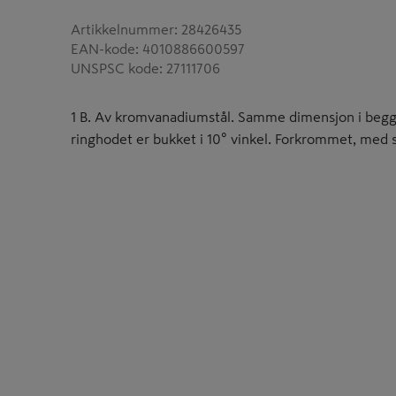
Artikkelnummer
:
28426435
EAN-kode
:
4010886600597
UNSPSC kode
:
27111706
1 B. Av kromvanadiumstål. Samme dimensjon i begg
ringhodet er bukket i 10° vinkel. Forkrommet, med s