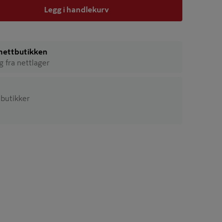
Legg i handlekurv
i nettbutikken
ig fra nettlager
5 butikker