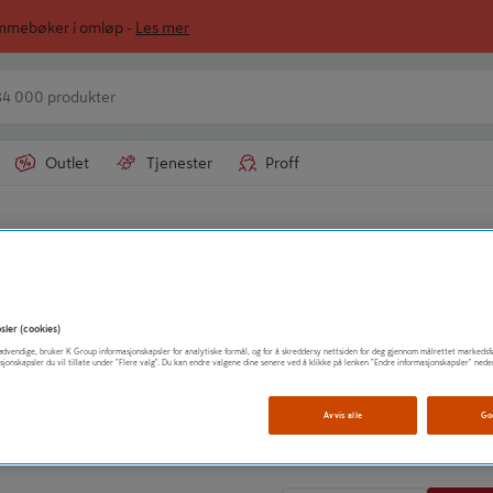
ommebøker i omløp -
Les mer
Outlet
Tjenester
Proff
LUNA NORGE AS
KOMBINASJONSN
sler (cookies)
t nødvendige, bruker K Group informasjonskapsler for analytiske formål, og for å skreddersy nettsiden for deg gjennom målrettet markedsf
sjonskapsler du vil tillate under "Flere valg". Du kan endre valgene dine senere ved å klikke på lenken "Endre informasjonskapsler" nede
Vis mer produktinformasjo
Avvis alle
Go
289
kr
/ Stykk