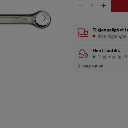
1 produkter
Antall
Neste
Tilgjengelighet 
Ikke tilgjengel
Hent i butikk
Tilgjengelig i 
Velg butikk