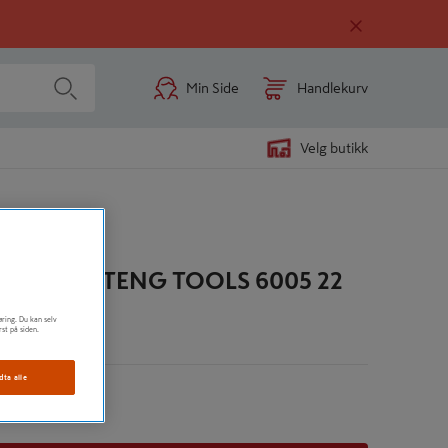
Min Side
Handlekurv
Velg butikk
ØKKEL TENG TOOLS 6005 22
øring. Du kan selv
rst på siden.
n
dta alle