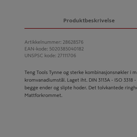
Produktbeskrivelse
Artikkelnummer
:
28628576
EAN-kode
:
5020385040182
UNSPSC kode
:
27111706
Teng Tools Tynne og sterke kombinasjonsnøkler i mi
kromvanadiumstål. Laget iht. DIN 3113A - ISO 3318 
begge ender og slipte hoder. Det tolvkantede ringho
Mattforkrommet.