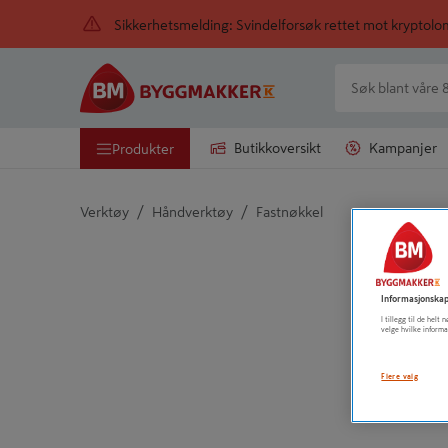
Sikkerhetsmelding: Svindelforsøk rettet mot kryptol
Butikkoversikt
Kampanjer
Produkter
/
/
Verktøy
Håndverktøy
Fastnøkkel
Detaljert beskrivelse finnes i produktbeskrivelsen
Informasjonskap
I tillegg til de hel
velge hvilke informa
Flere valg