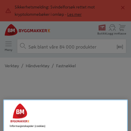
Sikkerhetsmelding: Svindelforsøk rettet mot
kryptolommebøker i omløp -
Les mer
Butikk
Logg inn
Kasse
Meny
/
/
Verktøy
Håndverktøy
Fastnøkkel
Detaljert beskrivelse finnes i produktbeskrivelsen
Informasjonskapsler (cookies)
Tidligere
Neste