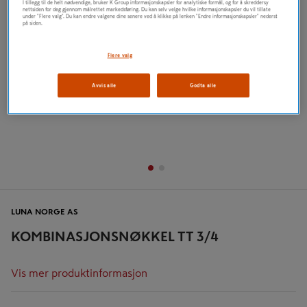
I tillegg til de helt nødvendige, bruker K Group informasjonskapsler for analytiske formål, og for å skreddersy
nettsiden for deg gjennom målrettet markedsføring. Du kan selv velge hvilke informasjonskapsler du vil tillate
under "Flere valg". Du kan endre valgene dine senere ved å klikke på lenken "Endre informasjonskapsler" nederst
på siden.
Flere valg
Avvis alle
Godta alle
LUNA NORGE AS
KOMBINASJONSNØKKEL TT 3/4
Vis mer produktinformasjon