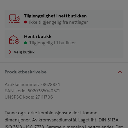
Tilgjengelighet i nettbutikken
Ikke tilgjengelig fra nettlager
Hent i butikk
Tilgjengelig i 1 butikker
Velg butikk
Produktbeskrivelse
Artikkelnummer
:
28628824
EAN-kode
:
5020385040571
UNSPSC kode
:
27111706
Tynne og sterke kombinasjonsnøkler i tomme-
dimensjoner. Av kromvanadiumstål. Laget iht. DIN 3113A -
ISO 3318 - ISO 7738. Samme dimensjon i begge ender. Det