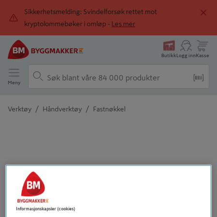
Sikkerhetsmelding: Svindelforsøk rettet mot
kryptolommebøker i omløp -
Les mer
Butikk
Logg inn
Kasse
Meny
/
/
Verktøy
Håndverktøy
Fastnøkkel
Detaljert beskrivelse finnes i produktbeskrivelsen
Informasjonskapsler (cookies)
Tidligere
Neste