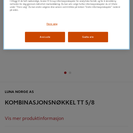
I tillegg til de helt nødvendige, bruker K Group informasjonskapsler for analytiske formål, og for å skreddersy
nettsiden for deg gjennom målrettet markedsføring. Du kan selv velge hvilke informasjonskapsler du vil tillate
under "Flere valg". Du kan endre valgene dine senere ved å klikke på lenken "Endre informasjonskapsler" nederst
på siden.
Flere valg
Avvis alle
Godta alle
LUNA NORGE AS
KOMBINASJONSNØKKEL TT 5/8
Vis mer produktinformasjon