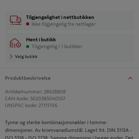
Tilgjengelighet i nettbutikken
Ikke tilgjengelig fra nettlager
Hent i butikk
Tilgjengelig i 1 butikker
Velg butikk
Produktbeskrivelse
Artikkelnummer
:
28628808
EAN-kode
:
5020385040557
UNSPSC kode
:
27111706
Tynne og sterke kombinasjonsnøkler i tomme-
dimensjoner. Av kromvanadiumstål. Laget iht. DIN 3113A -
ISO 3318 - ISO 7738. Samme dimensjon i begge ender. Det