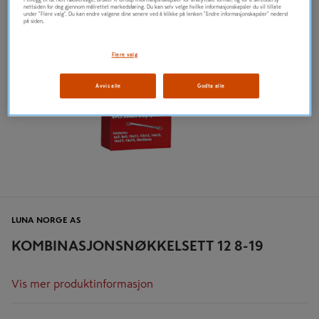
nettsiden for deg gjennom målrettet markedsføring. Du kan selv velge hvilke informasjonskapsler du vil tillate
under "Flere valg". Du kan endre valgene dine senere ved å klikke på lenken "Endre informasjonskapsler" nederst
på siden.
Flere valg
Avvis alle
Godta alle
LUNA NORGE AS
KOMBINASJONSNØKKELSETT 12 8-19
Vis mer produktinformasjon