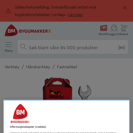
Sikkerhetsmelding: Svindelforsøk rettet mot
kryptolommebøker i omløp -
Les mer
Butikk
Logg inn
Kasse
Meny
/
/
Verktøy
Håndverktøy
Fastnøkkel
Detaljert beskrivelse finnes i produktbeskrivelsen
Informasjonskapsler (cookies)
I tillegg til de helt nødvendige, bruker K Group informasjonskapsler for analytiske formål, og for å skreddersy