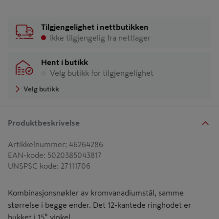
Tilgjengelighet i nettbutikken
Ikke tilgjengelig fra nettlager
Hent i butikk
Velg butikk for tilgjengelighet
Velg butikk
Produktbeskrivelse
Artikkelnummer
:
46264286
EAN-kode
:
5020385043817
UNSPSC kode
:
27111706
Kombinasjonsnøkler av kromvanadiumstål, samme
størrelse i begge ender. Det 12-kantede ringhodet er
bukket i 15° vinkel.