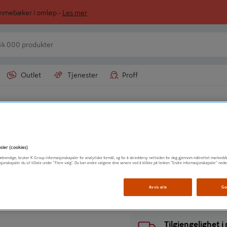
ommebøker i omløp -
Les mer
Outlet
Tjenester
Proff
LUNA NORGE AS
KOMBINASJONS
sler (cookies)
t nødvendige, bruker K Group informasjonskapsler for analytiske formål, og for å skreddersy nettsiden for deg gjennom målrettet markedsf
sjonskapsler du vil tillate under "Flere valg". Du kan endre valgene dine senere ved å klikke på lenken "Endre informasjonskapsler" nede
Vis mer produktinformasjo
Avvis alle
Go
Tilgjengelighet 