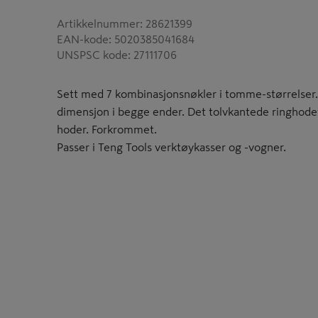
Artikkelnummer
:
28621399
EAN-kode
:
5020385041684
UNSPSC kode
:
27111706
Sett med 7 kombinasjonsnøkler i tomme-størrelse
dimensjon i begge ender. Det tolvkantede ringhodet e
hoder. Forkrommet.
Passer i Teng Tools verktøykasser og -vogner.