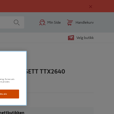
Min Side
Handlekurv
Velg butikk
NØKKELSETT TTX2640
øring. Du kan selv
rst på siden.
n
dta alle
i nettbutikken