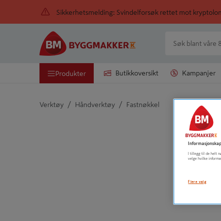
Sikkerhetsmelding: Svindelforsøk rettet mot kryptol
Butikkoversikt
Kampanjer
Produkter
/
/
Verktøy
Håndverktøy
Fastnøkkel
Detaljert beskrivelse finnes i produktbeskrivelsen
Informasjonskap
I tillegg til de hel
velge hvilke informa
Flere valg