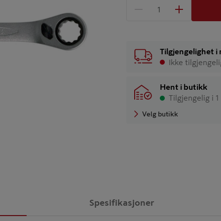
1 produkter
Antall
Tilgjengelighet 
Ikke tilgjengel
Hent i butikk
Tilgjengelig i 1
Velg butikk
Spesifikasjoner