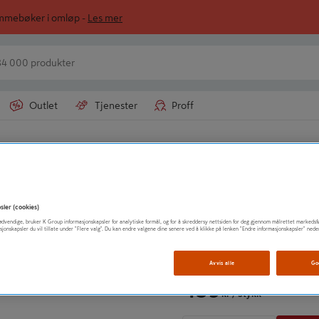
ommebøker i omløp -
Les mer
Outlet
Tjenester
Proff
LUNA NORGE AS
KOMBINASJONS
sler (cookies)
t nødvendige, bruker K Group informasjonskapsler for analytiske formål, og for å skreddersy nettsiden for deg gjennom målrettet markedsf
sjonskapsler du vil tillate under "Flere valg". Du kan endre valgene dine senere ved å klikke på lenken "Endre informasjonskapsler" nede
Vis mer produktinformasjo
Avvis alle
Go
459
kr
/ Stykk