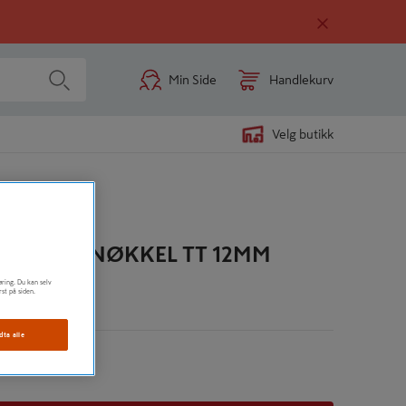
Min Side
Handlekurv
Velg butikk
SKRALLENØKKEL TT 12MM
øring. Du kan selv
rst på siden.
n
dta alle