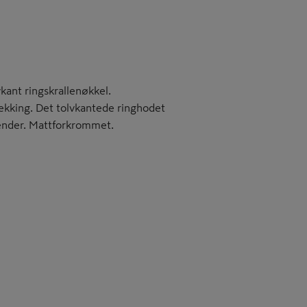
kant ringskrallenøkkel.
rekking. Det tolvkantede ringhodet
 ender. Mattforkrommet.