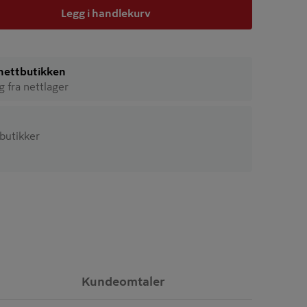
Legg i handlekurv
i nettbutikken
ig fra nettlager
 butikker
Kundeomtaler