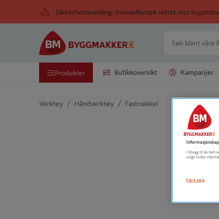
Sikkerhetsmelding: Svindelforsøk rettet mot kryptol
Butikkoversikt
Kampanjer
Produkter
/
/
Verktøy
Håndverktøy
Fastnøkkel
Detaljert beskrivelse finnes i produktbeskrivelsen
Informasjonskap
I tillegg til de hel
velge hvilke informa
Flere valg