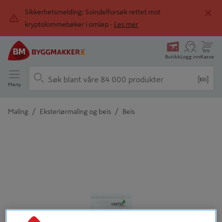
Sikkerhetsmelding: Svindelforsøk rettet mot
kryptolommebøker i omløp -
Les mer
Butikk
Logg inn
Kasse
Meny
/
/
Maling
Eksteriørmaling og beis
Beis
Detaljert beskrivelse finnes i produktbeskrivelsen