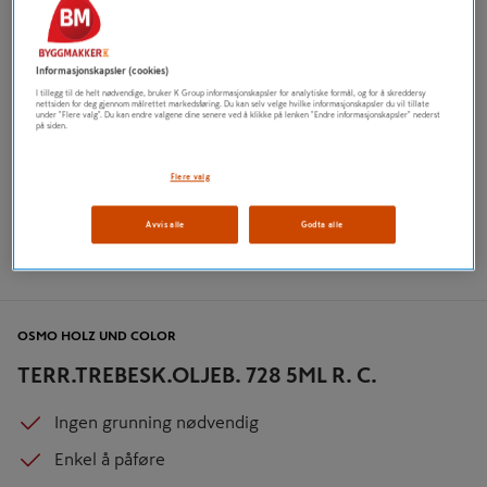
Informasjonskapsler (cookies)
I tillegg til de helt nødvendige, bruker K Group informasjonskapsler for analytiske formål, og for å skreddersy
nettsiden for deg gjennom målrettet markedsføring. Du kan selv velge hvilke informasjonskapsler du vil tillate
under "Flere valg". Du kan endre valgene dine senere ved å klikke på lenken "Endre informasjonskapsler" nederst
på siden.
Flere valg
Avvis alle
Godta alle
OSMO HOLZ UND COLOR
TERR.TREBESK.OLJEB. 728 5ML R. C.
Ingen grunning nødvendig
Enkel å påføre