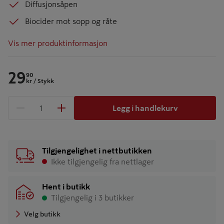
Diffusjonsåpen
Biocider mot sopp og råte
Vis mer produktinformasjon
29
90
kr
/ Stykk
Legg i handlekurv
1 produkter
Antall
Tilgjengelighet i nettbutikken
Ikke tilgjengelig fra nettlager
Hent i butikk
Tilgjengelig i 3 butikker
Velg butikk