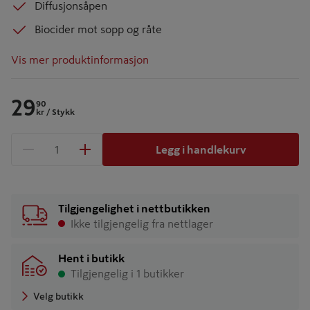
Diffusjonsåpen
Biocider mot sopp og råte
Vis mer produktinformasjon
29
90
kr
/ Stykk
Legg i handlekurv
1 produkter
Antall
Tilgjengelighet i nettbutikken
Ikke tilgjengelig fra nettlager
Hent i butikk
Tilgjengelig i 1 butikker
Velg butikk