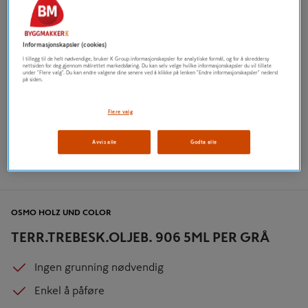
Informasjonskapsler (cookies)
I tillegg til de helt nødvendige, bruker K Group informasjonskapsler for analytiske formål, og for å skreddersy
nettsiden for deg gjennom målrettet markedsføring. Du kan selv velge hvilke informasjonskapsler du vil tillate
under "Flere valg". Du kan endre valgene dine senere ved å klikke på lenken "Endre informasjonskapsler" nederst
på siden.
Flere valg
Avvis alle
Godta alle
OSMO HOLZ UND COLOR
TERR.TREBESK.OLJEB. 906 5ML PER GRÅ
Ingen grunning nødvendig
Enkel å påføre