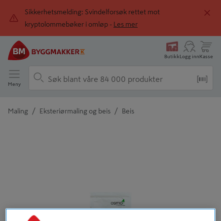
Sikkerhetsmelding: Svindelforsøk rettet mot
kryptolommebøker i omløp -
Les mer
Butikk
Logg inn
Kasse
Meny
/
/
Maling
Eksteriørmaling og beis
Beis
Detaljert beskrivelse finnes i produktbeskrivelsen