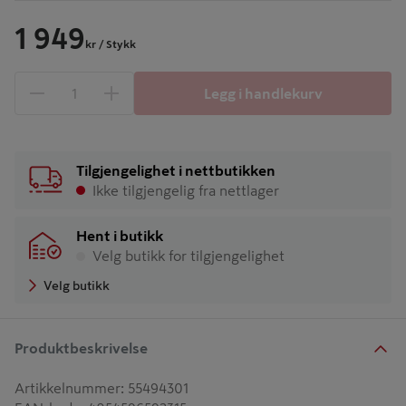
1 949
kr
/ Stykk
Legg i handlekurv
1 produkter
Antall
Tilgjengelighet i nettbutikken
Ikke tilgjengelig fra nettlager
Hent i butikk
Velg butikk for tilgjengelighet
Velg butikk
Produktbeskrivelse
Artikkelnummer
:
55494301