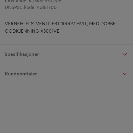
EAN-kode
:
4054596592315
UNSPSC kode
:
46181700
VERNEHJELM VENTILERT 1000V HVIT, MED DOBBEL
GODKJENNING X5001VE
Spesifikasjoner
Kundeomtaler