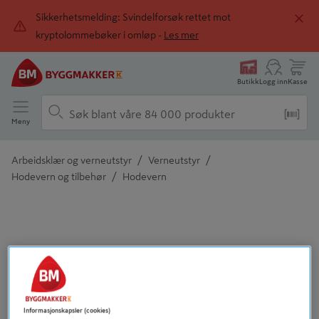
Sikkerhetsmelding: Svindelforsøk rettet mot
kryptolommebøker i omløp -
Les mer
Butikk
Logg inn
Kasse
Meny
/
/
Arbeidsklær og verneutstyr
Verneutstyr
/
Hodevern og tilbehør
Hodevern
Detaljert beskrivelse finnes i produktbeskrivelsen
Informasjonskapsler (cookies)