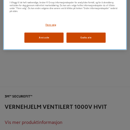
I tillegg til de helt nødvendige, bruker K Group informasjonskapsler for analytiske formål, og for å skreddersy
nettsiden for deg gjennom målrettet markedsføring. Du kan selv velge hvilke informasjonskapsler du vil tillate
under "Flere valg". Du kan endre valgene dine senere ved å klikke på lenken "Endre informasjonskapsler" nederst
på siden.
Flere valg
Avvis alle
Godta alle
3M™ SECUREFIT™
VERNEHJELM VENTILERT 1000V HVIT
Vis mer produktinformasjon