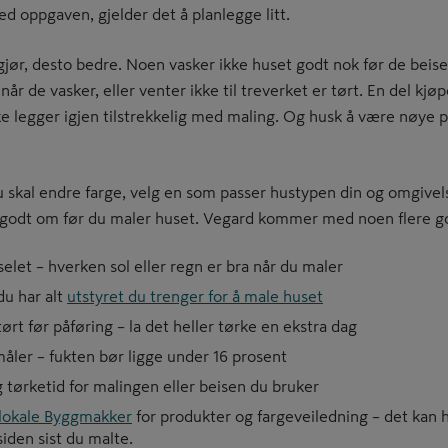
ed oppgaven, gjelder det å planlegge litt.
gjør, desto bedre. Noen vasker ikke huset godt nok før de beise
år de vasker, eller venter ikke til treverket er tørt. En del kjøp
e legger igjen tilstrekkelig med maling. Og husk å være nøye på
u skal endre farge, velg en som passer hustypen din og omgive
 godt om før du maler huset. Vegard kommer med noen flere god
let – hverken sol eller regn er bra når du maler
du har alt
utstyret du trenger for å male huset
rt før påføring – la det heller tørke en ekstra dag
åler – fukten bør ligge under 16 prosent
 tørketid for malingen eller beisen du bruker
 lokale Byggmakker
for produkter og fargeveiledning – det kan
iden sist du malte.