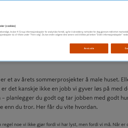
gjør du det!
sler (cookies)
t nødvendige, bruker K Group informasjonskapsler for analytiske formål, og for å skreddersy nettsiden for deg gjennom målrettet markedsf
sjonskapsler du vil tillate under "Flere valg". Du kan endre valgene dine senere ved å klikke på lenken "Endre informasjonskapsler" nede
Avvis alle
Go
er et av årets sommerprosjekter å male huset. Ell
 er det kanskje ikke en jobb vi gyver løs på med d
 – planlegger du godt og tar jobben med godt hu
e enn du tror. Her får du vite hvordan.
regel noe vi ikke gjør fordi vi har lyst, men fordi vi må. Når er 