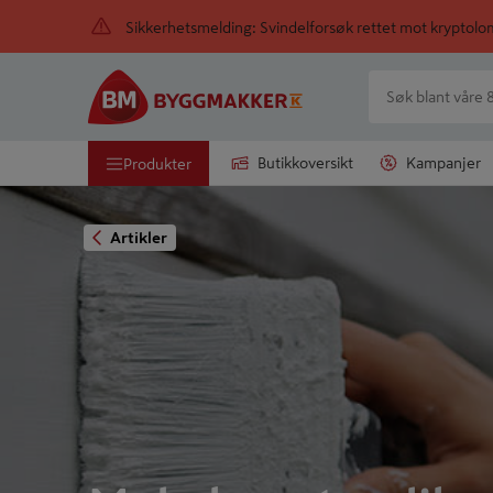
Sikkerhetsmelding: Svindelforsøk rettet mot kryptol
Butikkoversikt
Kampanjer
Produkter
Artikler