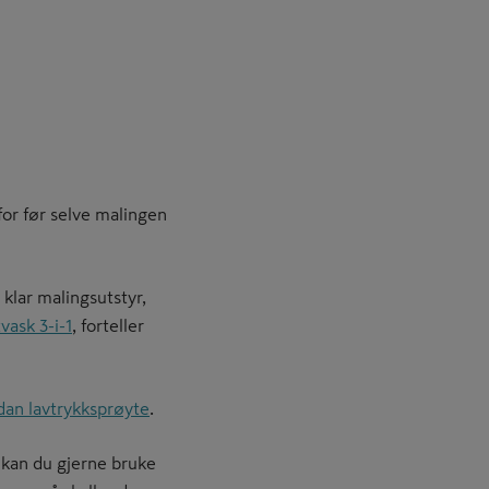
for før selve malingen
klar malingsutstyr,
vask 3-i-1
, forteller
dan lavtrykksprøyte
.
 kan du gjerne bruke