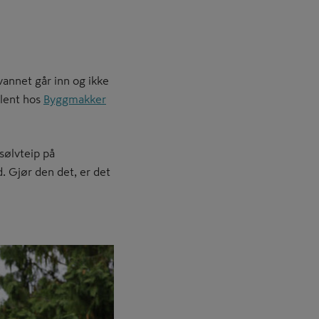
vannet går inn og ikke
ulent hos
Byggmakker
 sølvteip på
. Gjør den det, er det