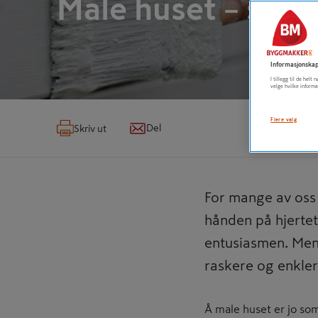
Male huset – slik 
Informasjonskap
I tillegg til de hel
velge hvilke informa
Flere valg
Del
Skriv ut
For mange av oss 
hånden på hjertet
entusiasmen. Men
raskere og enkler
Å male huset er jo som 