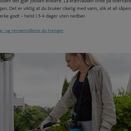
 siden det gjør jobben enklere. La kraftvasken virke på overflate
. Det er viktig at du bruker rikelig med vann, slik at all såpe
ørke godt – helst i 3-4 dager uten nedbør.
ke- og rensemidlene du trenger