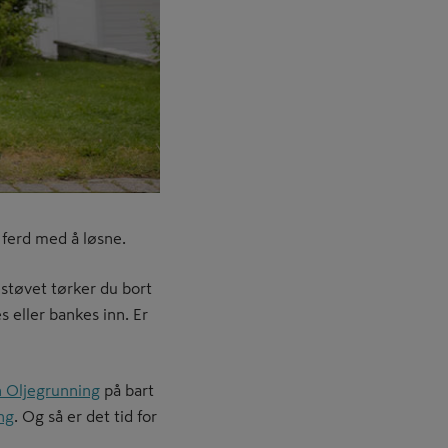
 ferd med å løsne.
estøvet tørker du bort
s eller bankes inn. Er
n Oljegrunning
på bart
ng
. Og så er det tid for