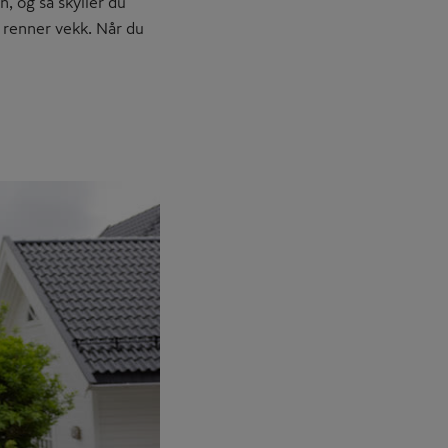
n, og så skyller du
n renner vekk. Når du