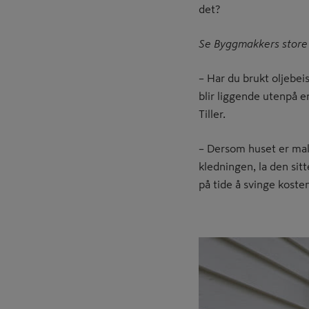
det?
Se Byggmakkers store
– Har du brukt oljebei
blir liggende utenpå 
Tiller.
– Dersom huset er malt,
kledningen, la den sit
på tide å svinge koste