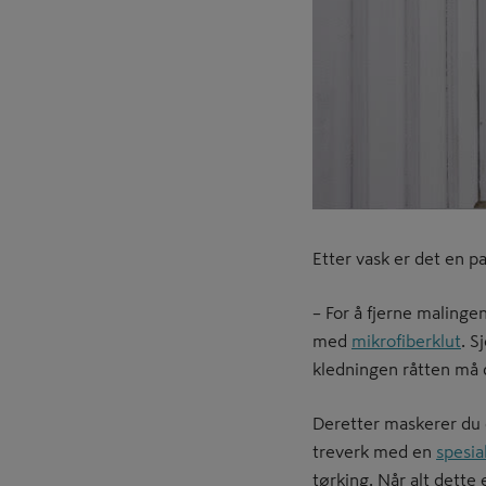
Etter vask er det en p
– For å fjerne maling
med
mikrofiberklut
. S
kledningen råtten må d
Deretter maskerer du 
treverk med en
spesia
tørking. Når alt dette 