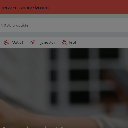
ommebøker i omløp -
Les mer
Outlet
Tjenester
Proff