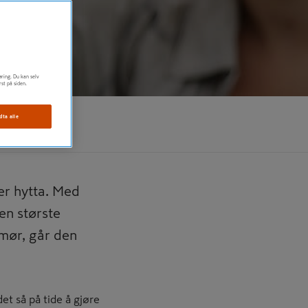
øring. Du kan selv
rst på siden.
dta alle
er hytta. Med
en største
mør, går den
det så på tide å gjøre