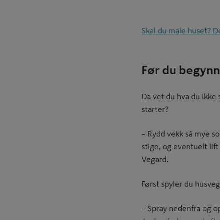
Skal du male huset? De
Før du begynn
Da vet du hva du ikke 
starter?
– Rydd vekk så mye som
stige, og eventuelt lift
Vegard.
Først spyler du husve
– Spray nedenfra og o