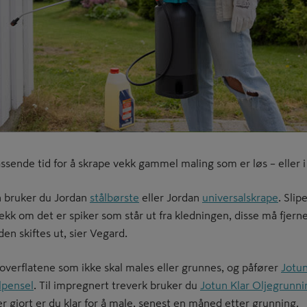
assende tid for å skrape vekk gammel maling som er løs – eller i
en bruker du Jordan
stålbørste
eller Jordan
universalskrape
. Slip
jekk om det er spiker som står ut fra kledningen, disse må fjerne
en skiftes ut, sier Vegard.
overflatene som ikke skal males eller grunnes, og påfører
Jotu
lpensel
. Til impregnert treverk bruker du
Jotun Klar Oljegrunni
er gjort er du klar for å male, senest en måned etter grunning.