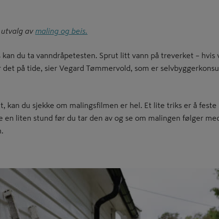
 utvalg av
maling og beis.
s kan du ta vanndråpetesten. Sprut litt vann på treverket – hvis 
er det på tide, sier Vegard Tømmervold, som er selvbyggerkons
 kan du sjekke om malingsfilmen er hel. Et lite triks er å feste
te en liten stund før du tar den av og se om malingen følger med
n.