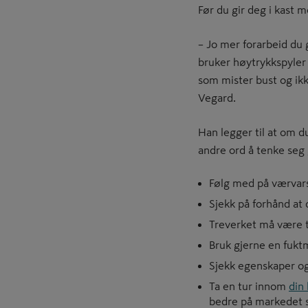
Før du gir deg i kast m
– Jo mer forarbeid du 
bruker høytrykkspyler n
som mister bust og ikk
Vegard.
Han legger til at om d
andre ord å tenke seg
Følg med på værvarse
Sjekk på forhånd at 
Treverket må være tø
Bruk gjerne en fuktm
Sjekk egenskaper og
Ta en tur innom
din
bedre på markedet s