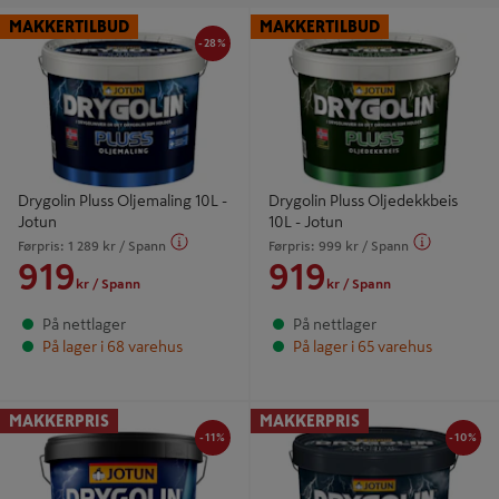
-28%
Drygolin Pluss Oljemaling 10L -
Drygolin Pluss Oljedekkbeis 10L -
MAKKERTILBUD
MAKKERTILBUD
Jotun
Jotun
-28%
Drygolin Pluss Oljemaling 10L -
Drygolin Pluss Oljedekkbeis
Jotun
10L - Jotun
Førpris:
1 289
kr
/ Spann
Førpris:
999
kr
/ Spann
919
919
kr
/ Spann
kr
/ Spann
På nettlager
På nettlager
På lager i 68 varehus
På lager i 65 varehus
-11%
-10
Drygolin Optimal 9L - Jotun
Drygolin Nordic Extreme 50 9L -
MAKKERPRIS
MAKKERPRIS
Jotun
-11%
-10%