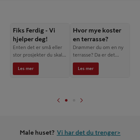
Fiks Ferdig - Vi
Hvor mye koster
hjelper deg!
en terrasse?
Enten det er små eller
Drømmer du om en ny
stor prosjekter du skal i
terrasse? Da er det
gang med, kan du ved
naturlig å lure på hva
Les mer
Les mer
kjøp av varer fra
prosjektet vil koste.
Byggmakker få tilbud
om å få jobben gjort
FIKS FERDIG!
Male huset?
Vi har det du trenger>