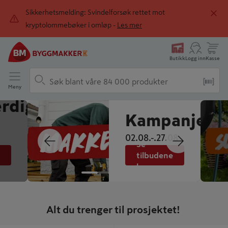
Sikkerhetsmelding: Svindelforsøk rettet mot
kryptolommebøker i omløp -
Les mer
Butikk
Logg inn
Kasse
Meny
erdig!
Bilde
1
Kampanjeper
av
02.08.-.27.08
4
Se
tilbudene
her
Alt du trenger til prosjektet!
-25