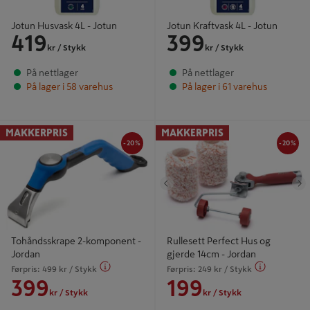
Jotun Husvask 4L - Jotun
Jotun Kraftvask 4L - Jotun
419
399
kr
/ Stykk
kr
/ Stykk
På nettlager
På nettlager
På lager i 58 varehus
På lager i 61 varehus
-20%
-20
Tohåndsskrape 2-komponent -
Rullesett Perfect Hus og gjerde
MAKKERPRIS
MAKKERPRIS
Jordan
14cm - Jordan
-20%
-20%
Tidligere
N
Tohåndsskrape 2-komponent -
Rullesett Perfect Hus og
Jordan
gjerde 14cm - Jordan
Førpris:
499
kr
/ Stykk
Førpris:
249
kr
/ Stykk
399
199
kr
/ Stykk
kr
/ Stykk