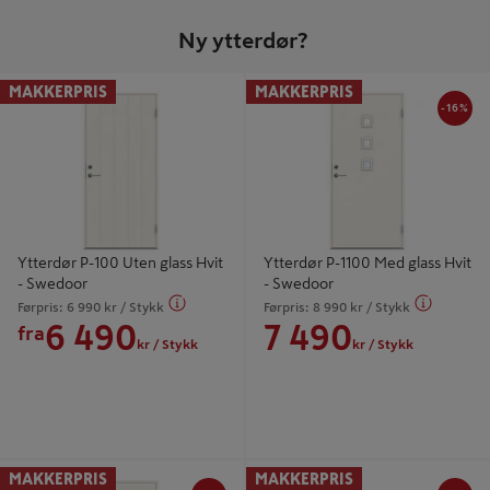
Ny ytterdør?
-16
Ytterdør P-100 Uten glass Hvit -
Ytterdør P-1100 Med glass Hvit -
MAKKERPRIS
MAKKERPRIS
Swedoor
Swedoor
-16%
Ytterdør P-100 Uten glass Hvit
Ytterdør P-1100 Med glass Hvit
- Swedoor
- Swedoor
Førpris:
6 990
kr
/ Stykk
Førpris:
8 990
kr
/ Stykk
6 490
7 490
fra
kr
/ Stykk
kr
/ Stykk
-22%
-25
Ytterdør P-1700 Med glass Hvit -
Kodelås Thouch Ultimate Sort - Easy
MAKKERPRIS
MAKKERPRIS