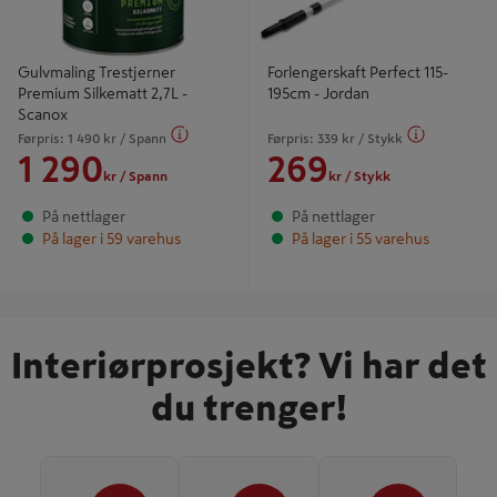
Gulvmaling Trestjerner
Forlengerskaft Perfect 115-
Premium Silkematt 2,7L -
195cm - Jordan
Scanox
Førpris:
1 490
kr
/ Spann
Førpris:
339
kr
/ Stykk
1 290
269
kr
/ Spann
kr
/ Stykk
På nettlager
På nettlager
På lager i 59 varehus
På lager i 55 varehus
Interiørprosjekt? Vi har det
du trenger!