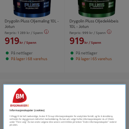
Drygolin Pluss Oljemaling 10L -
Drygolin Pluss Oljedekkbeis
Jotun
10L - Jotun
Førpris:
1 289
kr
/ Spann
Førpris:
999
kr
/ Spann
919
919
kr
/ Spann
kr
/ Spann
På nettlager
På nettlager
På lager i 68 varehus
På lager i 65 varehus
Prismatch *
Bla i kundeavisa
Sommersalg
Betingelser for prismatch
Se tilbudene
Informasjonskapsler (cookies)
I tillegg til de helt nødvendige, bruker K Group informasjonskapsler for analytiske formål, og for å skreddersy
nettsiden for deg gjennom målrettet markedsføring. Du kan selv velge hvilke informasjonskapsler du vil tillate
under "Flere valg". Du kan endre valgene dine senere ved å klikke på lenken "Endre informasjonskapsler" nederst
på siden.