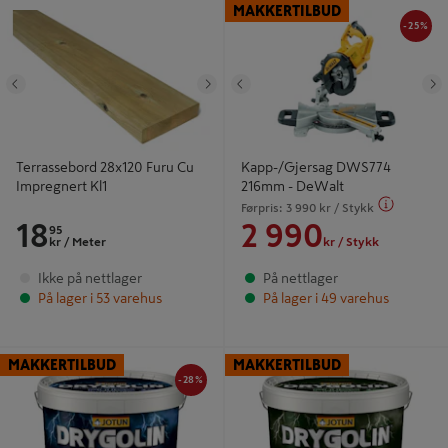
Terrassebord 28x120 Furu Cu
Kapp-/Gjersag DWS774 216mm -
MAKKERTILBUD
Impregnert Kl1
DeWalt
-25%
Tidligere
Neste
Tidligere
N
Terrassebord 28x120 Furu Cu
Kapp-/Gjersag DWS774
Impregnert Kl1
216mm - DeWalt
Førpris:
3 990
kr
/ Stykk
18
2 990
95
kr
/ Meter
kr
/ Stykk
Ikke på nettlager
På nettlager
På lager i 53 varehus
På lager i 49 varehus
-28%
Drygolin Pluss Oljemaling 10L -
Drygolin Pluss Oljedekkbeis 10L -
MAKKERTILBUD
MAKKERTILBUD
Jotun
Jotun
-28%