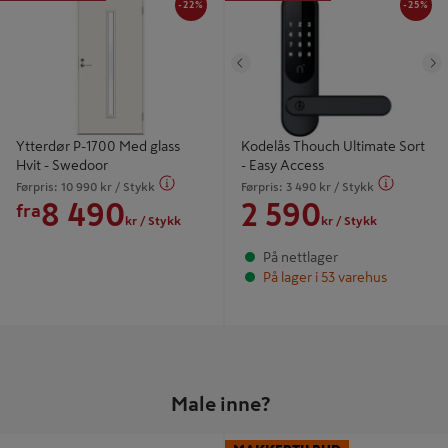
Swedoor
Access
-22%
-25%
Tidligere
N
Ytterdør P-1700 Med glass
Kodelås Thouch Ultimate Sort
Hvit - Swedoor
- Easy Access
Førpris:
10 990
kr
/ Stykk
Førpris:
3 490
kr
/ Stykk
8 490
2 590
fra
kr
/ Stykk
kr
/ Stykk
På nettlager
På lager i 53 varehus
Male inne?
-26
Maling Lady Pure Color 9L - Jotun
Gulvmaling Trestjerner 3l matt -