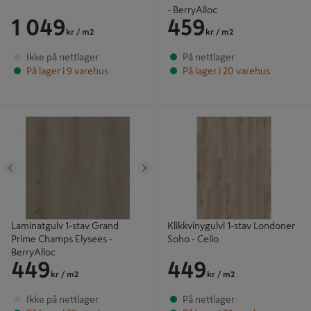
- BerryAlloc
1 049
459
kr
/ m2
kr
/ m2
Ikke på nettlager
På nettlager
På lager i 9 varehus
På lager i 20 varehus
Laminatgulv 1-stav Grand Prime
Klikkvinygulvl 1-stav Londoner Soho
Champs Elysees - BerryAlloc
- Cello
Tidligere
Neste
Laminatgulv 1-stav Grand
Klikkvinygulvl 1-stav Londoner
Prime Champs Elysees -
Soho - Cello
BerryAlloc
449
449
kr
/ m2
kr
/ m2
Ikke på nettlager
På nettlager