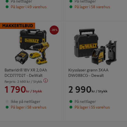
På nettlager
På nettlager
På lager i 49 varehus
På lager i 58 varehus
-28%
Batteridrill 18V XR 2,0Ah
Krysslaser grønn 3XAA DW088CG -
MAKKERTILBUD
DCD777D2T - DeWalt
Dewalt
-28%
Batteridrill 18V XR 2,0Ah
Krysslaser grønn 3XAA
DCD777D2T - DeWalt
DW088CG - Dewalt
Førpris:
2 490
kr
/ Stykk
1 790
2 990
kr
/ Stykk
kr
/ Stykk
Ikke på nettlager
På nettlager
På lager i 58 varehus
På lager i 55 varehus