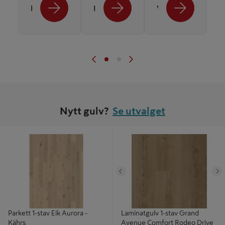
Laminatgulv
Interiørmaling
Veggplater
Nytt gulv?
Se utvalget
Parkett 1-stav Eik Aurora - Kährs
Laminatgulv 1-stav Grand Avenue
Comfort Rodeo Drive - BerryAlloc
Tidligere
N
Parkett 1-stav Eik Aurora -
Laminatgulv 1-stav Grand
Kährs
Avenue Comfort Rodeo Drive