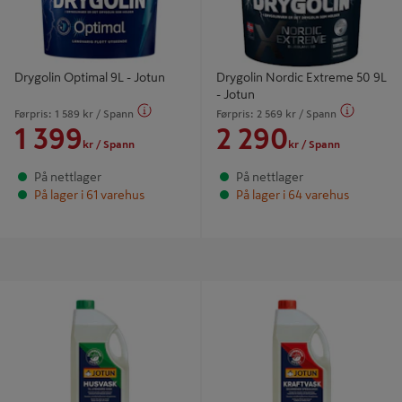
Drygolin Optimal 9L - Jotun
Drygolin Nordic Extreme 50 9L
- Jotun
Førpris:
1 589
kr
/ Spann
Førpris:
2 569
kr
/ Spann
1 399
2 290
kr
/ Spann
kr
/ Spann
På nettlager
På nettlager
På lager i 61 varehus
På lager i 64 varehus
Jotun Husvask 4L - Jotun
Jotun Kraftvask 4L - Jotun