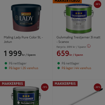
MAKKERTILBUD
Scanox
-26%
Maling Lady Pure Color 9L -
Gulvmaling Trestjerner 3l matt
Jotun
- Scanox
Førpris:
899
kr
/ Spann
1 999
659
kr
/ Spann
kr
/ Spann
På nettlager
På nettlager
På lager i 26 varehus
På lager i 44 varehus
-13%
-20
Gulvmaling Trestjerner Premium
Forlengerskaft Perfect 115-195cm -
MAKKERPRIS
MAKKERPRIS
Silkematt 2,7L - Scanox
Jordan
-13%
-20%