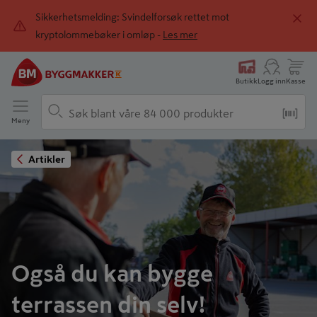
Sikkerhetsmelding: Svindelforsøk rettet mot
kryptolommebøker i omløp -
Les mer
Butikk
Logg inn
Kasse
Meny
Artikler
Også du kan bygge
terrassen din selv!