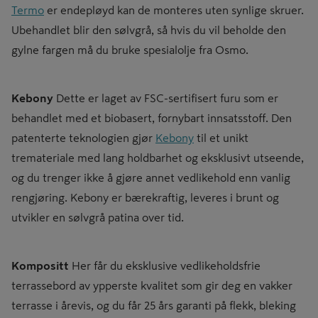
Termo
er endepløyd kan de monteres uten synlige skruer.
Ubehandlet blir den sølvgrå, så hvis du vil beholde den
gylne fargen må du bruke spesialolje fra Osmo.
Kebony
Dette er laget av FSC-sertifisert furu som er
behandlet med et biobasert, fornybart innsatsstoff. Den
patenterte teknologien gjør
Kebony
til et unikt
tremateriale med lang holdbarhet og eksklusivt utseende,
og du trenger ikke å gjøre annet vedlikehold enn vanlig
rengjøring. Kebony er bærekraftig, leveres i brunt og
utvikler en sølvgrå patina over tid.
Kompositt
Her får du eksklusive vedlikeholdsfrie
terrassebord av ypperste kvalitet som gir deg en vakker
terrasse i årevis, og du får 25 års garanti på flekk, bleking