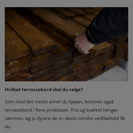
Hvilket terrassebord skal du velge?
Som med det meste annet du kjøper, kommer også
terrassebord i flere prisklasser. Pris og kvalitet henger
sammen, og jo dyrere de er, desto mindre vedlikehold får
du.