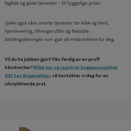
fagfolk og gode tjenester – til hyggelige priser.
Sjekk også våre smarte tjenester for klikk og hent,
hjemlevering, tilhengerutlån og fleksible
betalingsløsninger som gjør alt enda enklere for deg.
Vil du ha jobben gjort Fiks Ferdig av en proff
håndverker?
Klikk her og registrer byggeprosjektet
ditt hos Byggmakker
, så kontakter vi deg for en
uforpliktende prat.
Terrassebord 28x120 Furu Cu Impregnert Kl2
Terrassebord 28x120 Fu
- Alvdal Royal