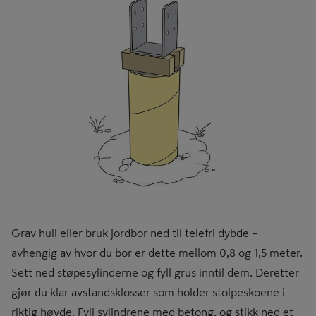
Grav hull eller bruk jordbor ned til telefri dybde –
avhengig av hvor du bor er dette mellom 0,8 og 1,5 meter.
Sett ned støpesylinderne og fyll grus inntil dem. Deretter
gjør du klar avstandsklosser som holder stolpeskoene i
riktig høyde. Fyll sylindrene med betong, og stikk ned et