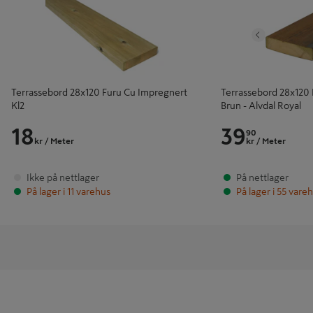
Tidligere
Terrassebord 28x120 Furu Cu Impregnert
Terrassebord 28x120
Kl2
Brun - Alvdal Royal
18
39
90
kr
/ Meter
kr
/ Meter
Ikke på nettlager
På nettlager
På lager i 11 varehus
På lager i 55 vare